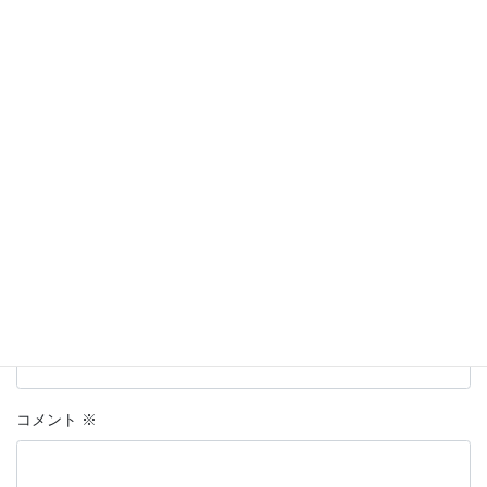
コメントを残す
名前はハンドルネームの入力を推奨します。
※
が付いている欄は
必須項目です
名前
上に表示された文字を入力してください。
コメント
※