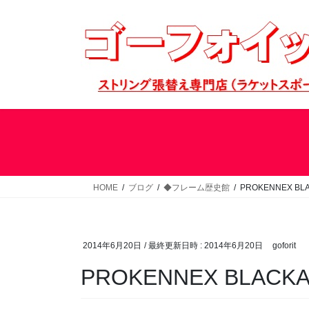
コ
ナ
ン
ビ
テ
ゲ
ン
ー
ツ
シ
へ
ョ
ス
ン
キ
に
ッ
移
プ
動
HOME
ブログ
◆フレーム歴史館
PROKENNEX BL
2014年6月20日
/ 最終更新日時 :
2014年6月20日
goforit
PROKENNEX BLACKA