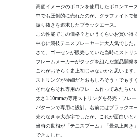
高価イメージのボロンを使用したボロンエー
中でも圧倒的に売れたのが、グラファイトで
振り抜きを追求したブラックエース。
この性能でこの価格？というくらいお買い得
中心に競技テニスプレーヤーに大人気でした
さて、ゴーセンが販売していた当時にストリ
フレームメーカーがタッグを組んだ製品開発
これがおそらく史上初じゃないかと思います
ストリングが極細だとおもしろそう・でもす
それならそれ専用のフレーム作ってみたらい
太さ1.10mmの専用ストリングを発売・フレ
パターンで専用に設計。名前にはブラックエ
売れなきゃ大赤字でしたが、これが面白いと
当時の世相が「テニスブーム」「景気上向き
できました。