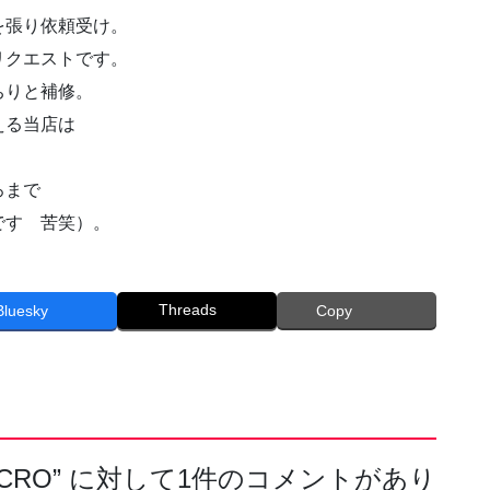
を張り依頼受け。
リクエストです。
ちりと補修。
える当店は
ろまで
です 苦笑）。
Threads
Bluesky
Copy
ICRO
” に対して1件のコメントがあり