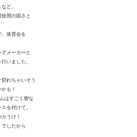
スなど。
競技用の固さと
で、体育会を
。
ングメーカーと
を行いました。
。
ぐ切れちゃいそう
いかも！
ームはすごく密な
ースを付けて。
バカうけ！
」でしたから