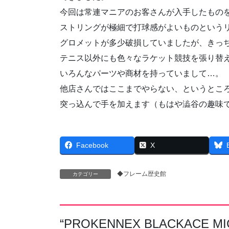
今回は常連マニアのお客さんが入手したもの
ストリングが極細で打球感がよいものという
グロメットが多少破損していましたが、きっ
テニス以外にも色々なラケット競技を張り替
いろんなパーツや商材を持っていまして…。
他店さんではここまでやらない、というとこ
突っ込んで手を加えます（もはや澁谷の趣味
Facebook
X
◆フレーム歴史館
カテゴリー
“
PROKENNEX BLACKACE M