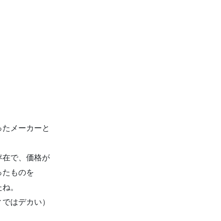
ったメーカーと
存在で、価格が
ったものを
たね。
ィではデカい）