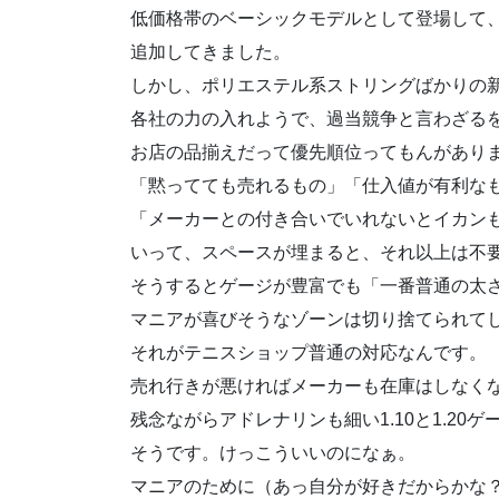
低価格帯のベーシックモデルとして登場して
追加してきました。
しかし、ポリエステル系ストリングばかりの
各社の力の入れようで、過当競争と言わざる
お店の品揃えだって優先順位ってもんがあり
「黙ってても売れるもの」「仕入値が有利な
「メーカーとの付き合いでいれないとイカン
いって、スペースが埋まると、それ以上は不
そうするとゲージが豊富でも「一番普通の太
マニアが喜びそうなゾーンは切り捨てられて
それがテニスショップ普通の対応なんです。
売れ行きが悪ければメーカーも在庫はしなく
残念ながらアドレナリンも細い1.10と1.20
そうです。けっこういいのになぁ。
マニアのために（あっ自分が好きだからかな