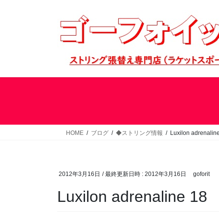
コ
ナ
ン
ビ
テ
ゲ
ン
ー
ツ
シ
へ
ョ
ス
ン
キ
に
ッ
移
プ
動
HOME
ブログ
◆ストリング情報
Luxilon adrenalin
2012年3月16日
/ 最終更新日時 :
2012年3月16日
goforit
Luxilon adrenaline 18