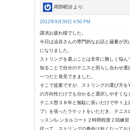
岡部昭治
より:
2012年9月30日 4:50 PM
講演お疲れ様でした。
今日は澁谷さんの専門的なお話と蘊蓄が沢
になりました。
ストリングを選ぶことは非常に難しく悩ん
知ることで自分のテニスと照らし合わせ選
一つだと発見できました。
そこで提案ですが、ストリングの選び方をY
の方向性だけでも分かると選択しやすくな
テニス歴３８年と無駄に長いだけで中々上
プ）を張ったラケットをいただき、テニス
ッスン/レンタルコート２時間程度２回練習
従って、ストリングの寿命は短くなってお