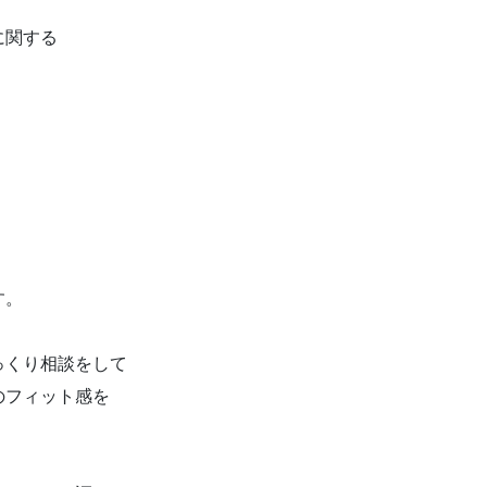
ルに関する
」
す。
っくり相談をして
のフィット感を