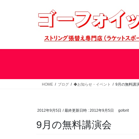
コ
ナ
ン
ビ
テ
ゲ
ン
ー
ツ
シ
へ
ョ
ス
ン
キ
に
ッ
移
プ
動
HOME
ブログ
◆お知らせ・イベント
9月の無料講
2012年9月5日
/ 最終更新日時 :
2012年9月5日
goforit
9月の無料講演会