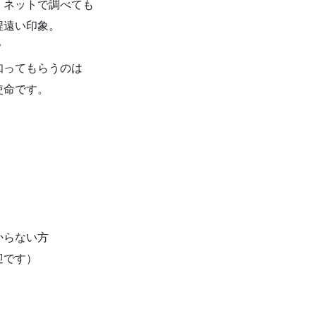
、ネットで調べても
程遠い印象。
？
知ってもらうのは
使命です。
。
からない方
迎です）