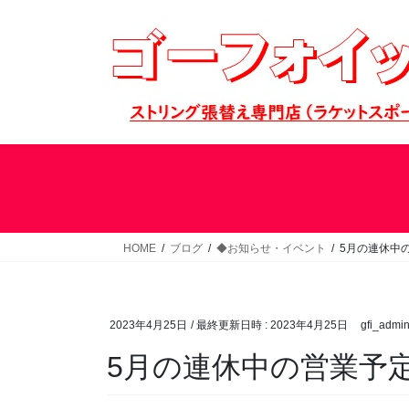
コ
ナ
ン
ビ
テ
ゲ
ン
ー
ツ
シ
へ
ョ
ス
ン
キ
に
ッ
移
プ
動
HOME
ブログ
◆お知らせ・イベント
5月の連休中
2023年4月25日
/ 最終更新日時 :
2023年4月25日
gfi_admi
5月の連休中の営業予