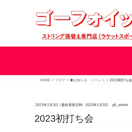
コ
ナ
ン
ビ
テ
ゲ
ン
ー
ツ
シ
へ
ョ
ス
ン
キ
に
ッ
移
プ
動
HOME
ブログ
◆お知らせ・イベント
2023初打ち会
2023年1月3日
/ 最終更新日時 :
2023年1月3日
gfi_admin
2023初打ち会