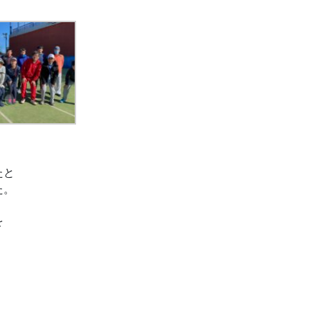
たと
た。
を