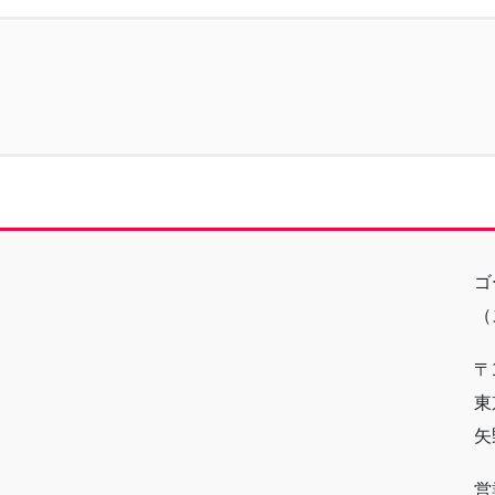
ゴ
（
〒1
東
矢
営