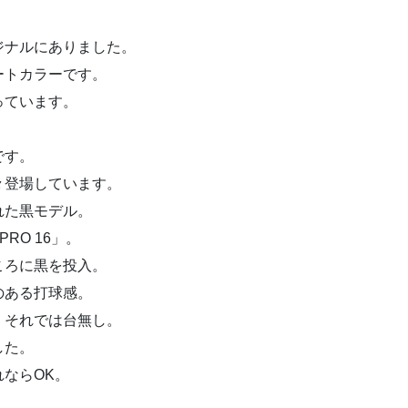
ジナルにありました。
ートカラーです。
っています。
です。
々登場しています。
れた黒モデル。
RO 16」。
ころに黒を投入。
のある打球感。
、それでは台無し。
した。
ならOK。