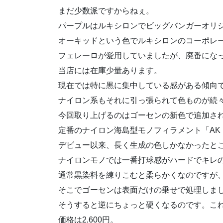
まだ少数派ですからねぇ。
パープルはルキシロンでビッグバンガーオリ
オーキッドという色でルキシロンのコーポレ
フェレーロが愛用していましたが、廃番にな
当店には在庫少量あります。
現在では特に黒に集中している感がある傾向
ナイロン系もそれに引っ張られて色ものが続
今回取り上げるのはゴーセンの新色で追加さ
定番のナイロン海島型モノフィラメント「AK P
デビュー以来、長く生成の色しかなかったと
ナイロンモノでは一番打球感がハードでキレ
通常黒染料を練りこむと柔らかくなのですが
そこでゴーセンは表面だけの乗せで処理しま
そうすると逆にちょっと硬くなるのです。これ
価格は2,600円。