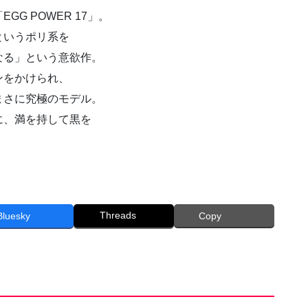
G POWER 17」。
というポリ系を
なる」という意欲作。
ンをかけられ、
まさに究極のモデル。
に、満を持して黒を
Threads
Bluesky
Copy