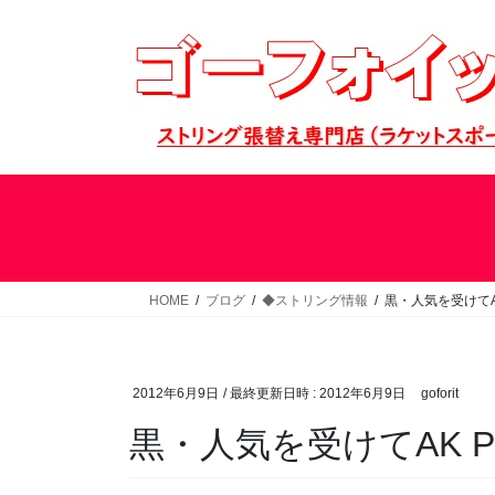
コ
ナ
ン
ビ
テ
ゲ
ン
ー
ツ
シ
へ
ョ
ス
ン
キ
に
ッ
移
プ
動
HOME
ブログ
◆ストリング情報
黒・人気を受けてAK
2012年6月9日
/ 最終更新日時 :
2012年6月9日
goforit
黒・人気を受けてAK PR