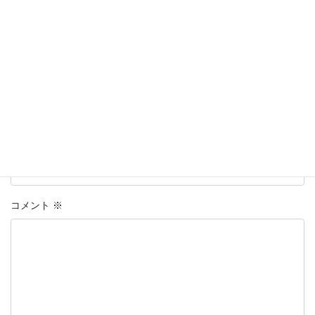
名前はハンドルネームの入力を推奨します。
※
が付いている欄は
必須項目です
名前
上に表示された文字を入力してください。
コメント
※