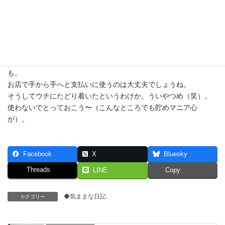
と思ったら「大阪万博記念100円硬貨」。500玉より一回り大き
い。
うわ〜懐かしい。澁谷もたぶん持ってますぞ。小学生のころ大阪
まで
家族揃って行きましたから（笑）。
これって自販機では使えないよな。銀行のATMでも対応しないか
も。
お店で手から手へと支払いに使うのは大丈夫でしょうね。
そうしてウチにたどり着いたというわけか。ういやつめ（笑）。
使わないでとっておこう〜（こんなところでも貯めマニア心
が）。
Facebook
X
Bluesky
Threads
LINE
Copy
◆気ままな日記
カテゴリー