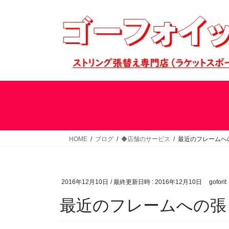
コ
ナ
ン
ビ
テ
ゲ
ン
ー
ツ
シ
へ
ョ
ス
ン
キ
に
ッ
移
プ
動
HOME
ブログ
◆店舗のサービス
最近のフレームへ
2016年12月10日
/ 最終更新日時 :
2016年12月10日
goforit
最近のフレームへの張