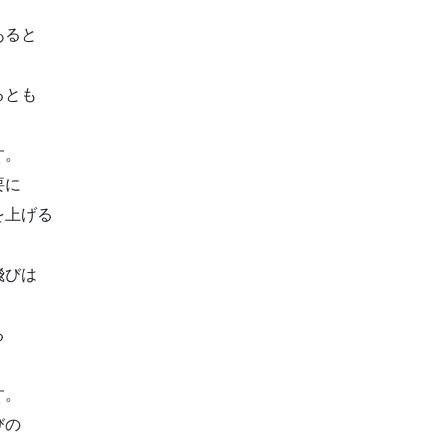
あると
るとも
す。
要に
を上げる
飛びは
る
す。
びの