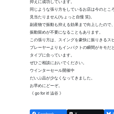
抑えに成功しています。
同じような張り方をしているお店は今のとこ
見当たりません(ちょっと自慢 笑)。
副産物で振動も抑える効果まで向上したので
振動留めが不要になることもあります。
この張り方は、スイングを豪快に振りきるス
プレーヤーよりもインパクトの瞬間がキモだ
タイプに合っています。
ぜひご相談においでください。
ウインターセール開催中
だいぶ品が少なくなってきました。
お早めにどーぞ。
《 go for it! 澁谷 》
Facebook
X