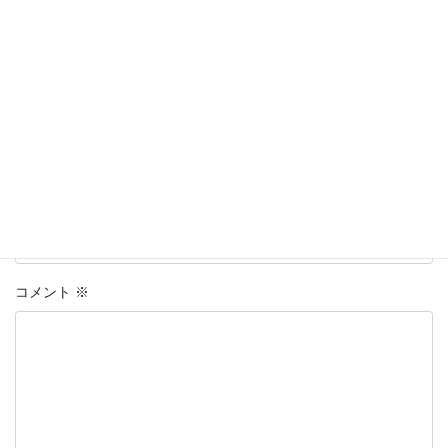
名前はハンドルネームの入力を推奨します。
※
が付いている欄は
必須項目です
名前
上に表示された文字を入力してください。
コメント
※