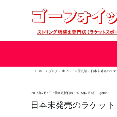
コ
ナ
ン
ビ
テ
ゲ
ン
ー
ツ
シ
へ
ョ
ス
ン
キ
に
ッ
移
プ
動
HOME
ブログ
◆フレーム歴史館
日本未発売のラケ
2015年7月6日
/ 最終更新日時 :
2015年7月6日
goforit
日本未発売のラケット