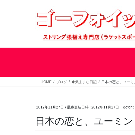
コ
ナ
ン
ビ
テ
ゲ
ン
ー
ツ
シ
へ
ョ
ス
ン
キ
に
ッ
移
プ
動
HOME
ブログ
◆気ままな日記
日本の恋と、ユーミ
2012年11月27日
/ 最終更新日時 :
2012年11月27日
goforit
日本の恋と、ユーミン