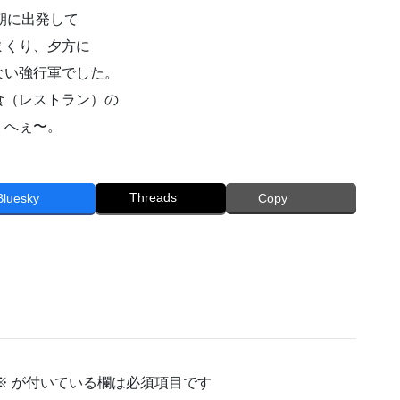
朝に出発して
まくり、夕方に
ない強行軍でした。
食（レストラン）の
。へぇ〜。
Threads
Bluesky
Copy
※
が付いている欄は必須項目です