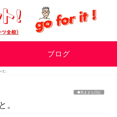
ブログ
ンと。
◆気ままな日記
と。