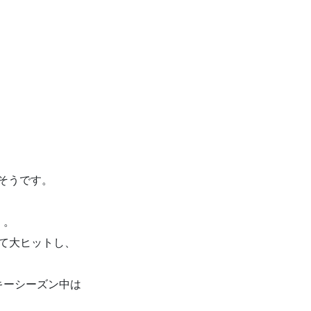
るそうです。
」。
れて大ヒットし、
。
キーシーズン中は