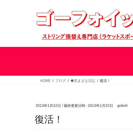
コ
ナ
ン
ビ
テ
ゲ
ン
ー
ツ
シ
へ
ョ
ス
ン
キ
に
ッ
移
プ
動
HOME
ブログ
◆気ままな日記
復活！
2013年1月22日
/ 最終更新日時 :
2013年1月22日
goforit
復活！