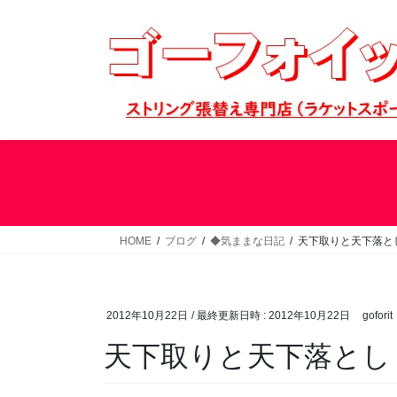
コ
ナ
ン
ビ
テ
ゲ
ン
ー
ツ
シ
へ
ョ
ス
ン
キ
に
ッ
移
プ
動
HOME
ブログ
◆気ままな日記
天下取りと天下落と
2012年10月22日
/ 最終更新日時 :
2012年10月22日
goforit
天下取りと天下落とし