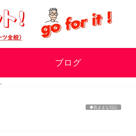
ブログ
し
◆気ままな日記