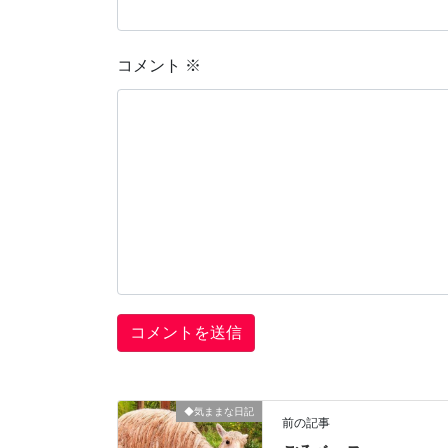
コメント
※
◆気ままな日記
前の記事