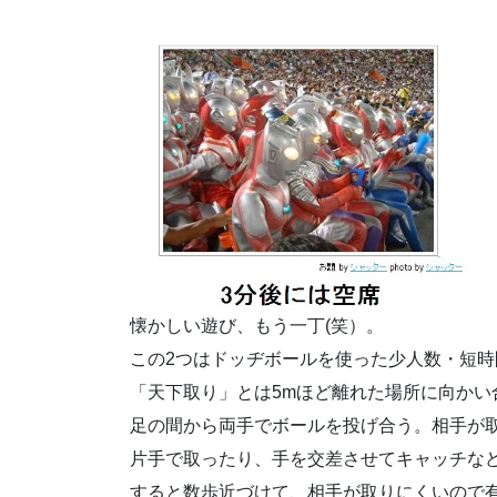
懐かしい遊び、もう一丁(笑）。
この2つはドッヂボールを使った少人数・短
「天下取り」とは5mほど離れた場所に向かい
足の間から両手でボールを投げ合う。相手が
片手で取ったり、手を交差させてキャッチな
すると数歩近づけて、相手が取りにくいので