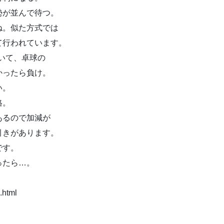
勢が並んで待つ。
ね。似た方式では
て行われています。
いて、卓球の
かったら負け。
い。
格。
あるので加減が
引きがあります。
です。
ったら…。
9.html