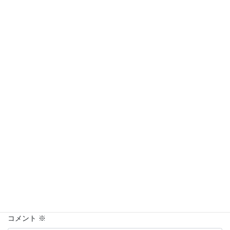
◆気ままな日記
カテゴリー
コメントを残す
名前はハンドルネームの入力を推奨します。
※
が付いている欄は
必須項目です
名前
上に表示された文字を入力してください。
コメント
※