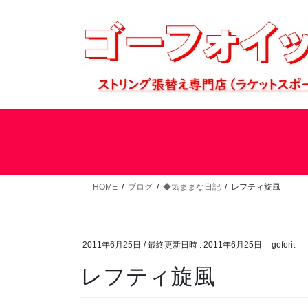
コ
ナ
ン
ビ
テ
ゲ
ン
ー
ツ
シ
へ
ョ
ス
ン
キ
に
ッ
移
プ
動
HOME
ブログ
◆気ままな日記
レフティ旋風
2011年6月25日
/ 最終更新日時 :
2011年6月25日
goforit
レフティ旋風