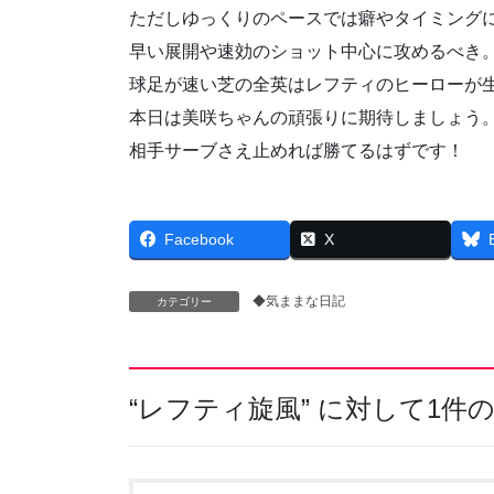
ただしゆっくりのペースでは癖やタイミング
早い展開や速効のショット中心に攻めるべき
球足が速い芝の全英はレフティのヒーローが
本日は美咲ちゃんの頑張りに期待しましょう
相手サーブさえ止めれば勝てるはずです！
Facebook
X
◆気ままな日記
カテゴリー
“
レフティ旋風
” に対して1