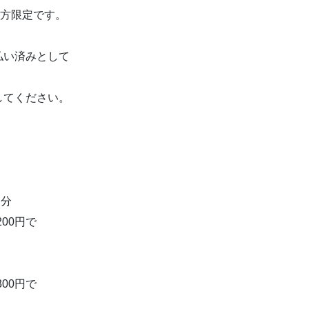
た方限定です。
払い済みとして
してください。
名分
200円で
300円で