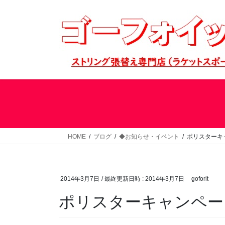
コ
ナ
ン
ビ
テ
ゲ
ン
ー
ツ
シ
へ
ョ
ス
ン
キ
に
ッ
移
プ
動
HOME
ブログ
◆お知らせ・イベント
ポリスターキ
2014年3月7日
/ 最終更新日時 :
2014年3月7日
goforit
ポリスターキャンペー