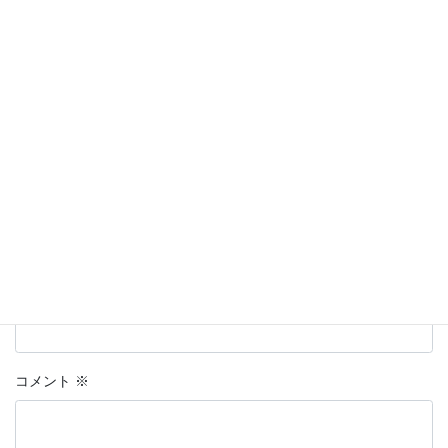
コメントを残す
名前はハンドルネームの入力を推奨します。
※
が付いている欄は
必須項目です
名前
上に表示された文字を入力してください。
コメント
※