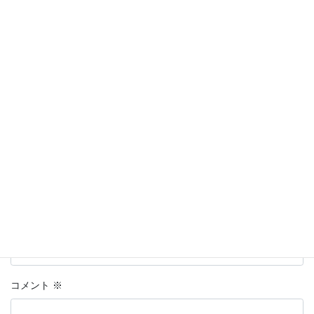
◆店舗のサービス
カテゴリー
コメントを残す
名前はハンドルネームの入力を推奨します。
※
が付いている欄は
必須項目です
名前
上に表示された文字を入力してください。
コメント
※