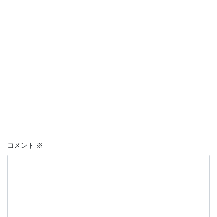
名前はハンドルネームの入力を推奨します。
※
が付いている欄は
必須項目です
名前
上に表示された文字を入力してください。
コメント
※