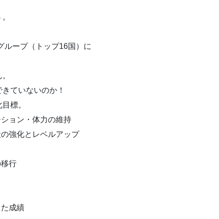
ぅ。
グループ（トップ16国）に
ん。
できていないのか！
化目標。
ーション・体力の維持
般の強化とレベルアップ
の移行
した成績