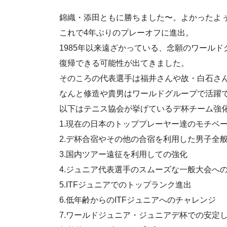
錦織・添田ともに勝ちました〜。よかったよ
これで4年ぶりのプレーオフに進出。
1985年以来遠ざかっている、念願のワールド
復帰できる可能性が出てきました。
そのころの代表選手は福井さんや故・白石さ
なんと修造や貴男はワールドグループで活躍
以下はテニス協会が挙げているデ杯チーム強
1.現在の日本のトッププレーヤー達のモチベ
2.デ杯合宿やその他の合宿を利用した男子全
3.国内ツアー遠征を利用しての強化
4.ジュニア代表選手のスムーズな一般大会へ
5.ITFジュニアでのトップランク進出
6.低年齢からのITFジュニアへのチャレンジ
7.ワールドジュニア・ジュニアデ杯での安定