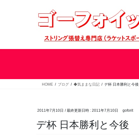
コ
ナ
ン
ビ
テ
ゲ
ン
ー
ツ
シ
へ
ョ
ス
ン
キ
に
ッ
移
プ
動
HOME
ブログ
◆気ままな日記
デ杯 日本勝利と今後
2011年7月10日
/ 最終更新日時 :
2011年7月10日
goforit
デ杯 日本勝利と今後