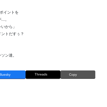
ポイントを
が…。
シいから」
メントだすぅ？
ーソン達。
Threads
Bluesky
Copy