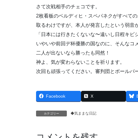
さて次戦相手のチェコです。
2枚看板のベルディヒ・スペパネクがすべての
取るわけですが、本人が発言したという弱音
「日本には行きたくないな〜遠いし日程キビ
いやいや前回デ杯優勝の国なのに、そんなコ
二人が出ないなら勝ったも同然！
神よ、気が変わらないことを祈ります。
次回も頑張ってください。審判団とボールパ
Facebook
X
◆気ままな日記
カテゴリー
コメントを残す