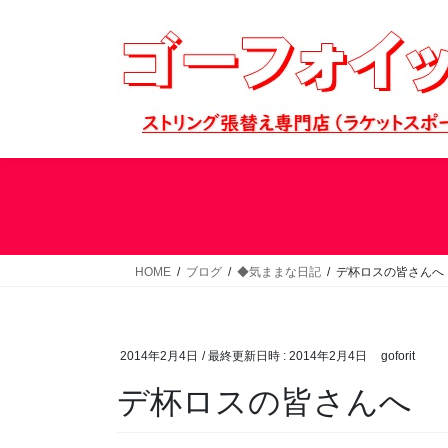
コ
ナ
ン
ビ
テ
ゲ
ン
ー
ツ
シ
へ
ョ
ス
ン
キ
に
ッ
移
プ
動
HOME
ブログ
◆気ままな日記
デ杯ロスの皆さんへ
2014年2月4日
/ 最終更新日時 :
2014年2月4日
goforit
デ杯ロスの皆さんへ