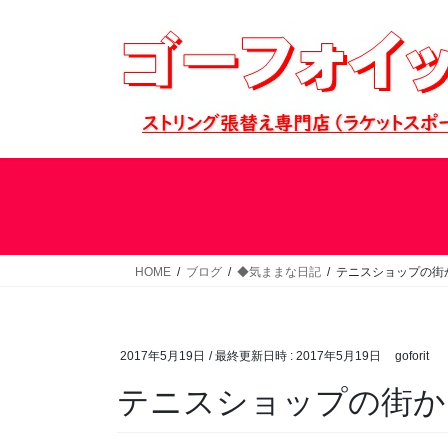
コ
ナ
ン
ビ
テ
ゲ
ン
ー
ツ
シ
へ
ョ
ス
ン
キ
に
ッ
移
プ
動
HOME
ブログ
◆気ままな日記
テニスショップの街
2017年5月19日
/ 最終更新日時 :
2017年5月19日
goforit
テニスショップの街か