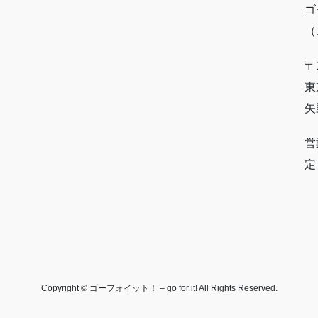
ゴ
（
〒1
東
矢
営
定
Copyright © ゴーフォイット！ – go for it! All Rights Reserved.