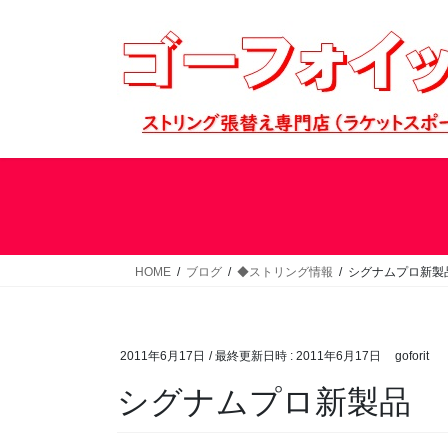
コ
ナ
ン
ビ
テ
ゲ
ン
ー
ツ
シ
へ
ョ
ス
ン
キ
に
ッ
移
プ
動
HOME
ブログ
◆ストリング情報
シグナムプロ新製
2011年6月17日
/ 最終更新日時 :
2011年6月17日
goforit
シグナムプロ新製品