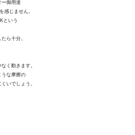
ター御用達
さを感じません。
Kという
したら十分。
少なく動きます。
ような摩擦の
にくいでしょう。