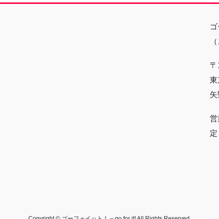
ゴ
（
〒1
東
矢
営
定
Copyright © ゴーフォイット！ – go for it! All Rights Reserved.