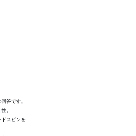
の回答です。
久性。
ードスピンを