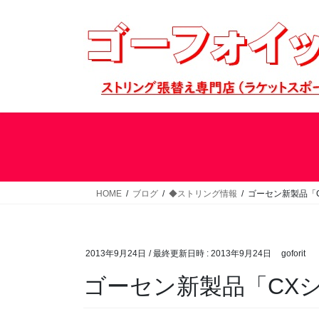
コ
ナ
ン
ビ
テ
ゲ
ン
ー
ツ
シ
へ
ョ
ス
ン
キ
に
ッ
移
プ
動
HOME
ブログ
◆ストリング情報
ゴーセン新製品「CX
2013年9月24日
/ 最終更新日時 :
2013年9月24日
goforit
ゴーセン新製品「CXシリ