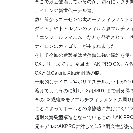
そこで最近登場しているのが、切れにくさを
ナイロンの新世代モデル達。
数年前からゴーセンの太めモノフィラメント
ダイア」やトアルソンのフィルム層マルチフ
「エンジェルフィルム」などが発売されて、
ナイロンのカテゴリーが生まれました。
そして今回の新製品は摩擦熱に強い繊維を使
CXシリーズです。今回は「AK PRO CX」
CXとはCaloric Xtra超耐熱の略。
一般的なナイロンやポリエステルガットが210
溶けてしまうのに対しCXは430℃まで耐え得
そのCX繊維をモノマルチフィラメントの周り
ことによってボールとの摩擦熱に負けにくい
超耐久海島型構造となっているこの「AK PRO
元モデルのAKPROに対して1.5倍耐久性が