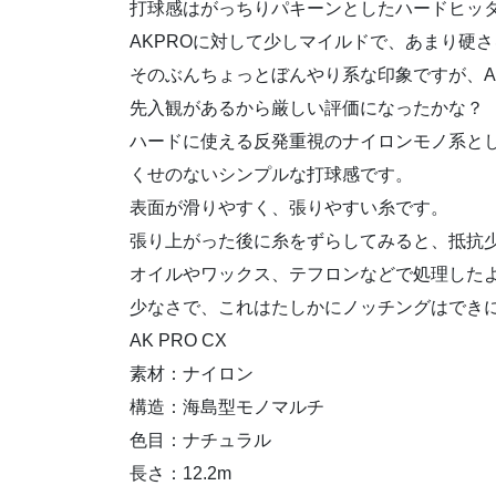
打球感はがっちりパキーンとしたハードヒッ
AKPROに対して少しマイルドで、あまり硬
そのぶんちょっとぼんやり系な印象ですが、A
先入観があるから厳しい評価になったかな？
ハードに使える反発重視のナイロンモノ系と
くせのないシンプルな打球感です。
表面が滑りやすく、張りやすい糸です。
張り上がった後に糸をずらしてみると、抵抗
オイルやワックス、テフロンなどで処理した
少なさで、これはたしかにノッチングはでき
AK PRO CX
素材：ナイロン
構造：海島型モノマルチ
色目：ナチュラル
長さ：12.2m