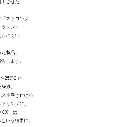
向上させた
の「ストロング
ィラメント
切れにくい
った製品。
を報告します。
〜250℃で
る繊維。
に4本巻き付ける
ストリングに。
 CX」は
あるという結果に。