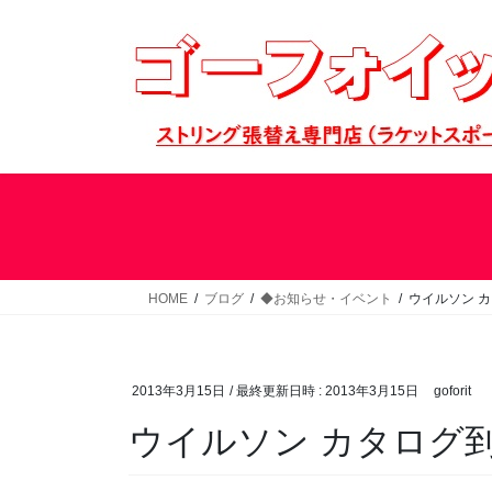
コ
ナ
ン
ビ
テ
ゲ
ン
ー
ツ
シ
へ
ョ
ス
ン
キ
に
ッ
移
プ
動
HOME
ブログ
◆お知らせ・イベント
ウイルソン 
2013年3月15日
/ 最終更新日時 :
2013年3月15日
goforit
ウイルソン カタログ