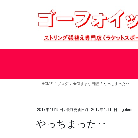
コ
ナ
ン
ビ
テ
ゲ
ン
ー
ツ
シ
へ
ョ
ス
ン
キ
に
ッ
移
プ
動
HOME
ブログ
◆気ままな日記
やっちまった‥
2017年4月15日
/ 最終更新日時 :
2017年4月15日
goforit
やっちまった‥