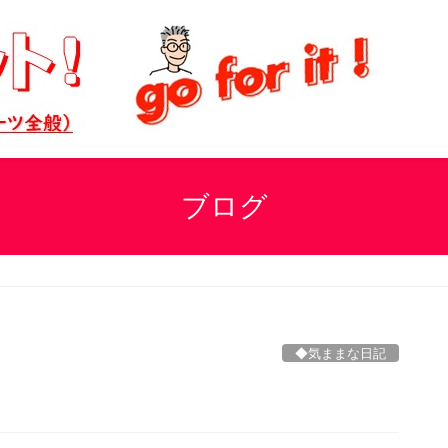
ブログ
◆気ままな日記