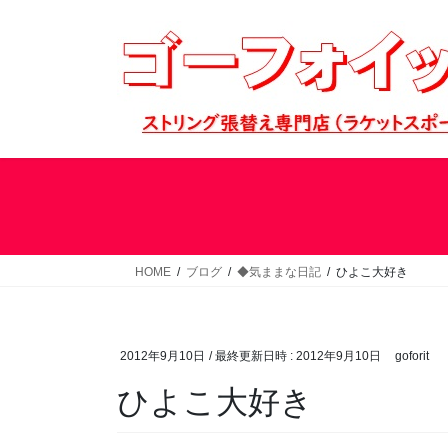
コ
ナ
ン
ビ
テ
ゲ
ン
ー
ツ
シ
へ
ョ
ス
ン
キ
に
ッ
移
プ
動
HOME
ブログ
◆気ままな日記
ひよこ大好き
2012年9月10日
/ 最終更新日時 :
2012年9月10日
goforit
ひよこ大好き