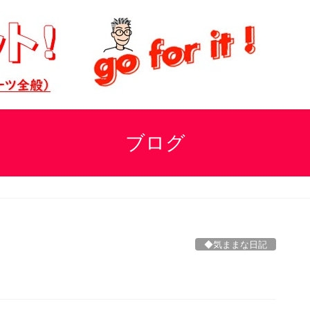
ブログ
◆気ままな日記