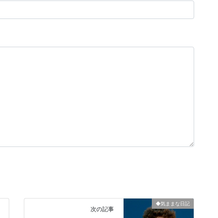
◆気ままな日記
次の記事