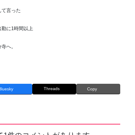
んて言った
勤に1時間以上
分寺へ。
Threads
Bluesky
Copy