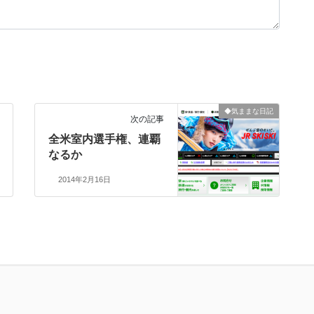
◆気ままな日記
次の記事
全米室内選手権、連覇
なるか
2014年2月16日