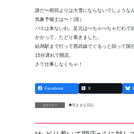
誰だ〜前回よりは大雪にならないでしょうな
気象予報士は〜！(笑）
バスは来ないわ、足元はべちゃべちゃだわで出
かかって、たどり着きました。
結局駅まで行って西武線でぐるっと回って国
15分遅れで開店。
さて仕事しなくちゃ！
Facebook
X
◆気ままな日記
カテゴリー