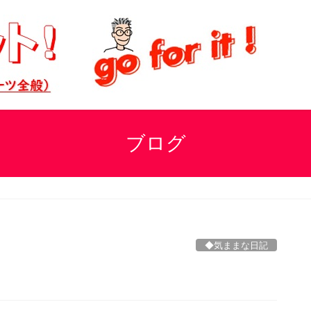
ブログ
◆気ままな日記