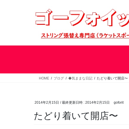
コ
ナ
ン
ビ
テ
ゲ
ン
ー
ツ
シ
へ
ョ
ス
ン
キ
に
ッ
移
プ
動
HOME
ブログ
◆気ままな日記
たどり着いて開店〜
2014年2月15日
/ 最終更新日時 :
2014年2月15日
goforit
たどり着いて開店〜