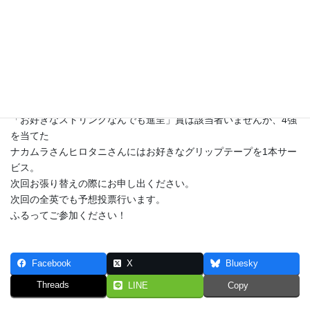
す 笑）。
フランス語が読めないので残念でしかたがない。
だれかフランス語読める人いませんか？
ざっと読んで説明してくれるボランティア募集中〜。
さて、決勝戦のカードが決定。
なんとフェデラーがジョコ破って、ナダルと対戦することに。
これで予想者で当たった人はナシとなりました。
「お好きなストリングなんでも進呈」賞は該当者いませんが、4強
を当てた
ナカムラさんヒロタニさんにはお好きなグリップテープを1本サー
ビス。
次回お張り替えの際にお申し出ください。
次回の全英でも予想投票行います。
ふるってご参加ください！
Facebook
X
Bluesky
Threads
LINE
Copy