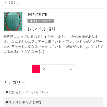
ト（笑）。
2017年7月17日
◆ストリンギング
レンドル張り
最近噂になっているのでしょうか、 あちこちから依頼がありま
す。 なんでもシニアツアーに出ている イワンレンドルがボスワー
スの ラケットに変な張り方をしている、 興味がある、go for it ! で
は張れるか？ どんなか […]
投
固
固
固
1
2
…
11
»
稿
定
定
定
ペ
ペ
ペ
の
カテゴリー
ー
ー
ー
ペ
ジ
ジ
ジ
◆お知らせ・イベント (353)
ー
ジ
◆ストリンギング (102)