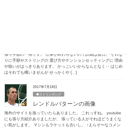
エアやシューズだったら澁谷も同感です。 ところがラケットにお
いてはそうではないと 断言したい。はげしく訴えます！ ラケット
は3つのパーツで完成します。 フレー […]
2017年7月21日
◆ストリンギング
LＥNDL PATTERN
張り手順の一例です。 仕事が終わらないので詳細は後日。 それな
りに手順やストリングの 選び方やテンションセッティングに 理由
や狙いがはっきりあります。 かっこいいからなんとなく‥ はじめ
はそれでも構いませんが せっかくや […]
2017年7月18日
◆ストリンギング
レンドルパターンの画像
海外のサイトを漁っていたらありました。 これっすね。 youtube
にも張り方紹介ありましたが、 張っている人がそれほどうまくな
い気がします。 マシンもラケットも古いし。 ↑えらそ〜なコメン