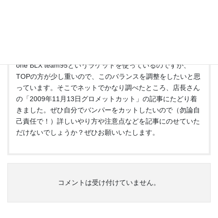
2011年5月2日 10:51 PM
渋谷店長、はじめまして。群馬県在住の丸岡と申します。店
長さんのブログを拝見しました。とてもためになる記事ばか
りでこれからも楽しみにしています。今、私はWilson six
one BLX team95というラケットを使っているのですが、
TOPの方が少し重いので、このバランスを調整をしたいと思
っています。そこでネットでかなり調べたところ、店長さん
の「2009年11月13日グロメットカット」の記事にたどり着
きました。ぜひ自分でバンパーをカットしたいので（勿論自
己責任で！）詳しいやり方や注意点などを記事にのせていた
だけないでしょうか？ぜひお願いいたします。
コメントは受け付けていません。