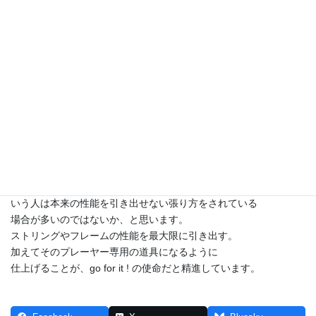
音が出るということは不快な振動も出やすいからです。
音をきれいに出せるかどうかが問題。
張り方が丁寧で均等でないとそのストリング本来の
クリアな音や打球感になりません。
また、張り方のパターンで振動を出しにくくすることも
音を響かせることも可能です（ほんのちょっとですけど）。
ほかのお店で張っていた人が、go for it ! で同じように
張ったのを比較して、よく言われるコメントは
「この糸、本当はこんな打ち味だったのか！」
「違う糸かと思うほど、音が澄んでいる！」
「ずれないのに驚いた！」などが多いです。
ストリングなんかどれを張ってもそれほど違いはないよ、と
いう人は本来の性能を引き出せない張り方をされている
場合が多いのではないか、と思います。
ストリングやフレームの性能を最大限に引き出す。
加えてそのプレーヤー専用の道具になるように
仕上げることが、go for it ! の使命だと精進しています。