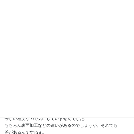
極端な例では、空中に漂っているホコリが張っている
ラケット面にすーっと吸い寄せられてくるほど。
これはすべてのストリングではなく、ポリエステル素材に
多く発生します。
プレーヤーのみなさんでも、ポリエステルを張っている
人は冬にオムニコートでプレーするとストリング面に
砂がくっつくことを体験しているでしょう。
もちろんナイロンやナチュラルでも多少はあります。
張る際に目立つのは、ウレタン加工の表面のストリングで
ホコリの糸繊維じゃなくて土系の汚れ的なものが多いかな。
これは冬に限らず夏でもあるので静電気とちょっと違う。
同じような素材でもポリファイバーのポリエチレンでは
あまりホコリが寄ってこない気がします。
対してイソスピードのようなポリオレフィンは寄ってくる。
知り合いの化学屋さんからもらった資料を読んだときに
素材によって水分含有量の違いがあることを知りました。
どの素材も数%は含んでいますが、どれもほとんどないに
等しい程度なので気にしていませんでした。
もちろん表面加工などの違いがあるのでしょうが、それでも
差があるんですねぇ。