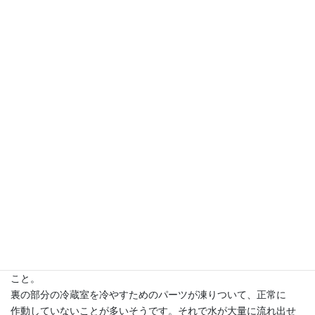
の
ドリンクを入れられる程度でいいやと安い製品を選んで設置しま
した。
設置スペースもそれほど大きくないので、90リットルの一人暮ら
し用
モデルがぴったりでした。
最近妙にドリンクがぬるいなぁと思っていたのですが、お客さん
用の
ビールを冷蔵するようになってから「これは冷えてないぞ」と実
感。
自分のことは適当でOKな澁谷は、自分のドリンク冷えには鈍感で
それほど気になっていなかったです。
これから熱い季節になるのにキンキンに冷えたビールを出せない
と
マズい…。修理屋さんに聞いたら「冷凍室で氷ができるのに冷蔵
室が
冷えないときは電源切って3日くらいドアを開け放してみて」との
こと。
裏の部分の冷蔵室を冷やすためのパーツが凍りついて、正常に
作動していないことが多いそうです。それで水が大量に流れ出せ