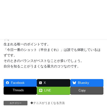
とが
ベストバランスです。自分がどちらのケースなのかを確認して
限界方向と逆（つま先派ならカカト）に余裕を持たせることが大
切。
プレー中は理想的な同じバランスで打てることはあまりありませ
ん。
しかし、自分の基本プレーでのベストバランスこそベストショッ
トが
生まれる唯一のポイントです。
「今日一番のショット（半分まぐれ）」は誰でも体験しているは
ずです。
そのときのバランスがベストなことが多いでしょう。
自分を知ることがうまくなる最大のコツなのです。
Facebook
X
Bluesky
Threads
LINE
Copy
◆テニスがうまくなる方法
カテゴリー