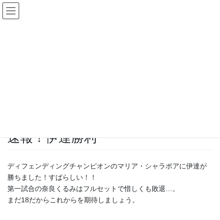
コ
ナ
ン
ビ
テ
ゲ
ン
ー
ツ
シ
ブログ
へ
ョ
ス
ン
キ
に
HOME
ブログ
◆気ままな日記
速報！伊達勝利
ッ
移
プ
動
2010年9月27日
/ 最終更新日時 :
2010年9月27日
goforit
◆気ままな日記
速報！伊達勝利
ディフェンディングチャンピオンのマリア・シャラポアに伊達が
勝ちました！すばらしい！！
第一試合の奈良くるみはフルセットで惜しくも敗退…。
まだ18だからこれからを期待しましょう。