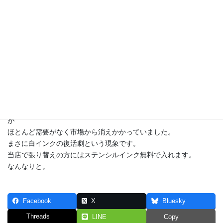
プロの世界では特にめずらしいことではありません。
あの色はあのストリングメーカーのあのモデル、というイメージ
が
定着すればシェアを拡大できるので、これぞというイチ押しモデ
ルは
目立つ色で勝負してきますね。
しだいに色が濃くなり、ステンシルインクも黒ではロゴが目立た
なくなり、
現在では白やシルバーが用意されました。
以前からインクには赤・黒だけではなく白・青などもありました
が
ほとんど需要がなく市場から消えかかっていました。
まさに白インクの復活劇という現象です。
当店で張り替えの方にはステンシルインク無料で入れます。
なんなりと。
Facebook
X
Bluesky
Threads
LINE
Copy