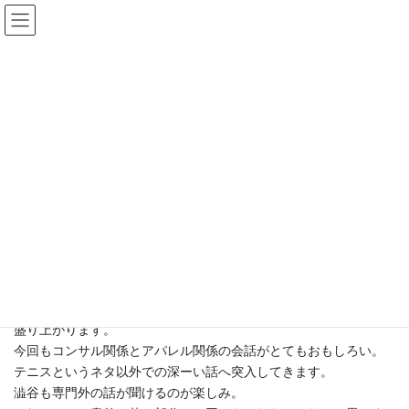
コ
ナ
ン
ビ
テ
ゲ
ン
ー
ツ
シ
ブログ
へ
ョ
ス
ン
キ
に
HOME
ブログ
◆気ままな日記
異なる職業のコラボ
ッ
移
プ
動
2010年5月1日
/ 最終更新日時 :
2010年5月1日
goforit
◆気ままな日記
異なる職業のコラボ
バーに座る人が異なる職業やフィールドの場合、特に話が
盛り上がります。
今回もコンサル関係とアパレル関係の会話がとてもおもしろい。
テニスというネタ以外での深ーい話へ突入してきます。
澁谷も専門外の話が聞けるのが楽しみ。