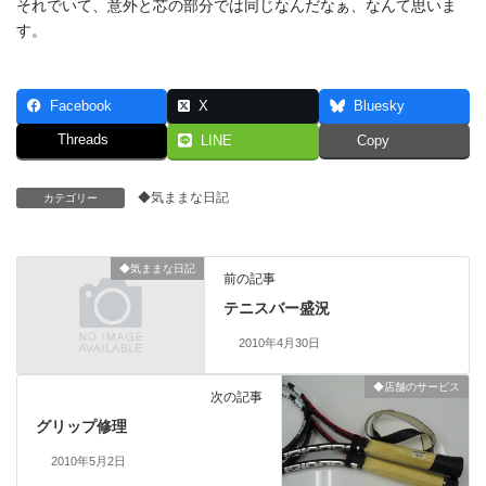
それでいて、意外と芯の部分では同じなんだなぁ、なんて思いま
す。
Facebook
X
Bluesky
Threads
LINE
Copy
◆気ままな日記
カテゴリー
◆気ままな日記
前の記事
テニスバー盛況
2010年4月30日
◆店舗のサービス
次の記事
グリップ修理
2010年5月2日