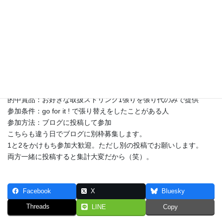
クイーンズクラブHP
アルゴン選手権HP
その2＜2回戦開始前まで＞
締め切り：2回戦に投入する直前まで
予想項目：男子単優勝・準優勝ベスト4を予想（予想理由を詳し
く）
的中賞品：お好きな取扱ストリング1張りを張り代のみで提供
参加条件：go for it ! で張り替えをしたことがある人
参加方法：ブログに投稿して参加
こちらも違う日でブログに別枠募集します。
1と2をかけもち参加大歓迎。ただし別の投稿でお願いします。
両方一緒に投稿すると集計大変だから（笑）。
Facebook
X
Bluesky
Threads
LINE
Copy