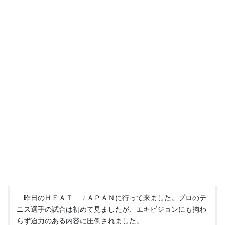
Threads
LINE
Copy
◆お知らせ・イベント
カテゴリー
“
本日HEAT JAPAN開催
” に対して1件
のコメントがあります。
もりりん
より:
2011年5月4日 8:35 AM
昨日のＨＥＡＴ ＪＡＰＡＮに行って来ました。プロのテ
ニス選手の試合は初めて見ましたが、エキビジョンにも拘わ
らず迫力のある内容に圧倒されました。