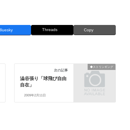
Threads
Bluesky
Copy
◆ストリンギング
次の記事
澁谷張り「球飛び自由
自在」
2009年2月11日