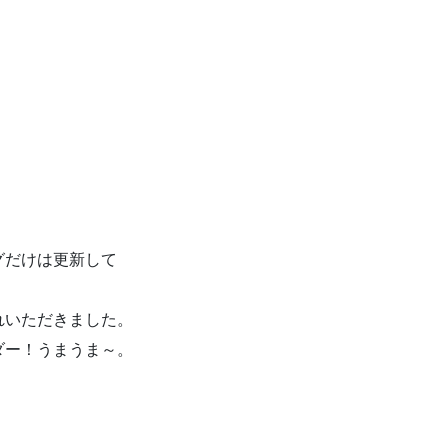
グだけは更新して
れいただきました。
ダー！うまうま～。