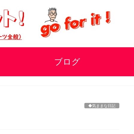
ブログ
◆気ままな日記