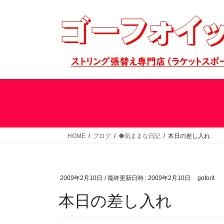
コ
ナ
ン
ビ
テ
ゲ
ン
ー
ツ
シ
へ
ョ
ス
ン
キ
に
ッ
移
プ
動
HOME
ブログ
◆気ままな日記
本日の差し入れ
2009年2月10日
/ 最終更新日時 :
2009年2月10日
goforit
本日の差し入れ