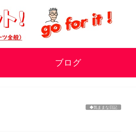
ブログ
◆気ままな日記