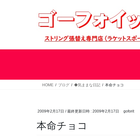
コ
ナ
ン
ビ
テ
ゲ
ン
ー
ツ
シ
へ
ョ
ス
ン
キ
に
ッ
移
プ
動
HOME
ブログ
◆気ままな日記
本命チョコ
2009年2月17日
/ 最終更新日時 :
2009年2月17日
goforit
本命チョコ