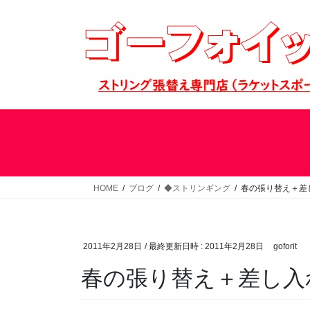
コ
ナ
ン
ビ
テ
ゲ
ン
ー
ツ
シ
へ
ョ
ス
ン
キ
に
ッ
移
プ
動
HOME
ブログ
◆ストリンギング
春の張り替え＋差
2011年2月28日
/ 最終更新日時 :
2011年2月28日
goforit
春の張り替え＋差し入