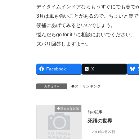
デイタイムインドアならもうすぐにでも春で
3月は風も強いことがあるので、ちょいと楽
候補にあげてみるといいでしょう。
悩んだらgo for it ! に相談においでください。
ズバリ回答しますよ〜。
Facebook
X
◆ストリンギング
カテゴリー
◆気ままな日記
前の記事
死語の世界
2011年2月27日