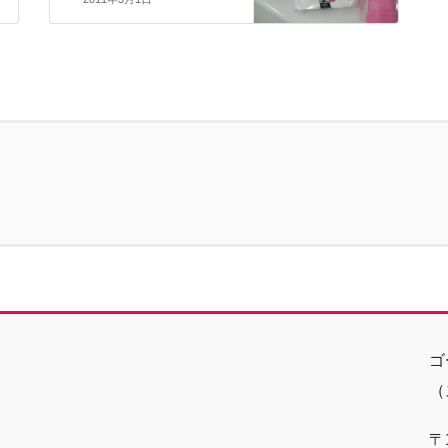
ゴ
（
〒1