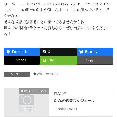
う～ん、ここまでやっておけば気持ちよく張ることができます♪
「あ～、この部分の汚れが気になる～」「この痛んでいるところ
やだなぁ」
そんな状態では張ることに集中できませんからね。
痛んでいる旧作ラケットお持ちなら、ぜひ当店にご用命ください
ね！
Facebook
X
Bluesky
Threads
LINE
Copy
◆店舗のサービス
カテゴリー
◆お知らせ・イベント
前の記事
G.W.の営業スケジュール
2010年4月23日