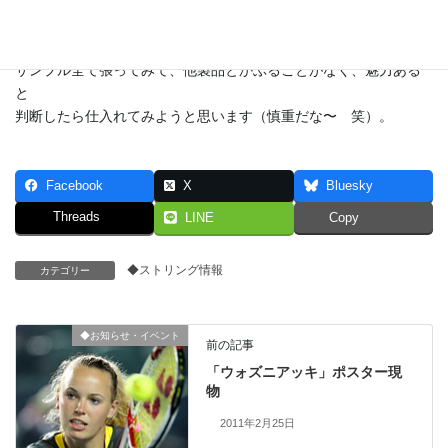
バボラ「プロハリケーンツアー」「ブラスト」やシグナムプロ
「ポリ
プラズマHEX」も広くはこのカテゴリーに入るでしょう。
サンプル全て張ってみて、他製品とかぶることがなく、魅力ある
と
判断したら仕入れてみようと思います（慎重だな〜 笑）。
Facebook
X
Bluesky
Threads
LINE
Copy
◆ストリング情報
カテゴリー
◆お知らせ・イベント
前の記事
「ウォズニアッキ」ポスター現
物
2011年2月25日