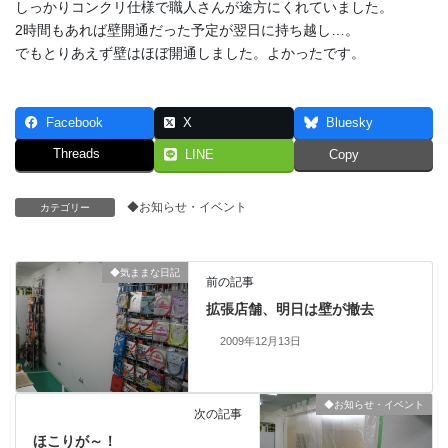
しっかりコンクリ仕様で職人さんが途方にくれていました。
2時間もあれば壁開通だった予定が翌日に持ち越し…。
でもとりあえず壁はほぼ開通しました。よかったです。
Facebook
X
Bluesky
Threads
LINE
Copy
◆お知らせ・イベント
カテゴリー
◆気ままな日記
前の記事
拡張店舗、明日は壁が撤去
2009年12月13日
◆お知らせ・イベント
次の記事
ほこりが～！