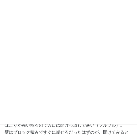
ドガガガガガガガガガ！
朝からドリル音が響きまくり、お客さんとは外で接客（泣）。
電話が鳴っても気がつきません（号泣）。
ほこりが舞い散るので入口は開けっ放しで寒い（ブルブル）。
壁はブロック積みですぐに崩せるだったはずのが、開けてみると