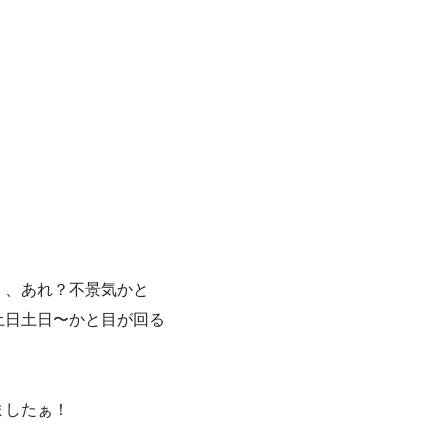
く、あれ？不景気かと
土日土日〜かと目が回る
ましたぁ！