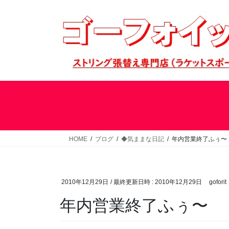
コ
ナ
ン
ビ
テ
ゲ
ン
ー
ツ
シ
へ
ョ
ス
ン
キ
に
ッ
移
プ
動
HOME
ブログ
◆気ままな日記
年内営業終了ふぅ〜
2010年12月29日
/ 最終更新日時 :
2010年12月29日
goforit
年内営業終了ふぅ〜