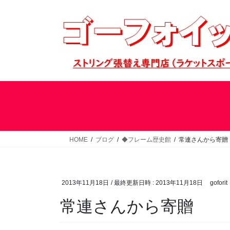
コ
ナ
ン
ビ
テ
ゲ
ン
ー
ツ
シ
へ
ョ
ス
ン
キ
に
ッ
移
プ
動
HOME
ブログ
◆フレーム歴史館
常連さんから寄贈
2013年11月18日
/ 最終更新日時 :
2013年11月18日
goforit
常連さんから寄贈