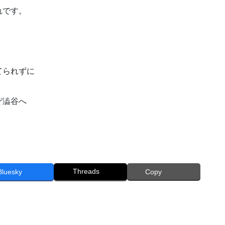
れです。
てられずに
ぞ澁谷へ
Threads
Bluesky
Copy