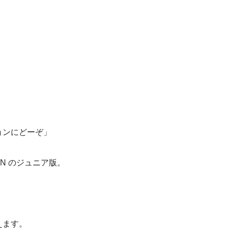
ョンにどーぞ」
AN のジュニア版。
えます。