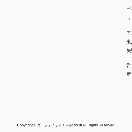
ゴ
（
〒1
東
矢
営
定
Copyright © ゴーフォイット！ – go for it! All Rights Reserved.